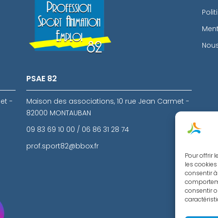
Poli
Ment
Nous
PSAE 82
et -
Maison des associations, 10 rue Jean Carmet -
82000 MONTAUBAN
09 83 69 10 00 / 06 86 31 28 74
prof.sport82@bbox.fr
Pour offrir
les cookies
consentir à
comportemen
consentir o
caractérist