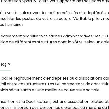
, Profession Sport & Loisirs vous apporte des solutions ef
 à vos besoins avec des coûts maîtrisés et adaptés à
lider les postes de votre structure. Véritable pilier, no
ces humaines.
t également simplifier vos tâches administratives : les GE(
sition de différentes structures dont la vôtre, selon un ca
IQ ?
r le regroupement d’entreprises ou d’associations adhére
ail entre ces structures. Les GE permettent de construire
is sécurisants et une meilleure couverture sociale.
rtion et la Qualification) est une association pilotée e
riser l’insertion des personnes éloignées du marché du t